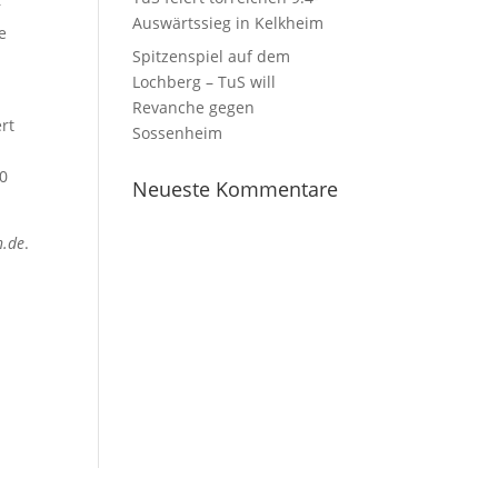
r
Auswärtssieg in Kelkheim
e
Spitzenspiel auf dem
Lochberg – TuS will
Revanche gegen
rt
Sossenheim
10
Neueste Kommentare
h.de
.