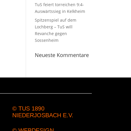
TuS feiert torreichen 9:4-
Auswärtssieg in Kelkheim
Spitzenspiel auf dem
Lochberg – TuS will
Revanche gegen
Sossenheim
Neueste Kommentare
© TUS 1890
NIEDERJOSBACH E.V.
© WEBDESIGN