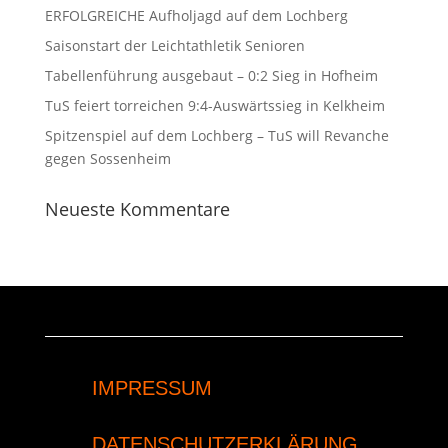
ERFOLGREICHE Aufholjagd auf dem Lochberg
Saisonstart der Leichtathletik Senioren
Tabellenführung ausgebaut – 0:2 Sieg in Hofheim
TuS feiert torreichen 9:4-Auswärtssieg in Kelkheim
Spitzenspiel auf dem Lochberg – TuS will Revanche
gegen Sossenheim
Neueste Kommentare
IMPRESSUM
DATENSCHUTZERKLÄRUNG