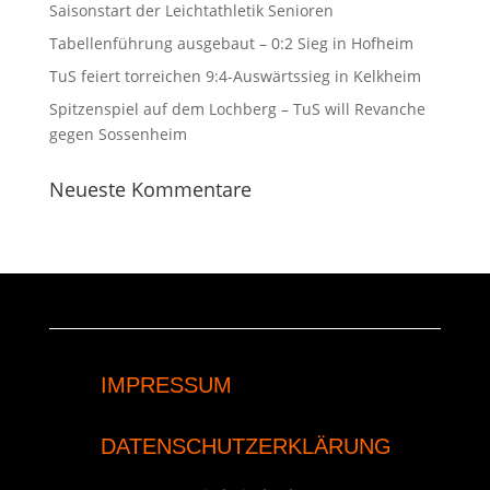
Saisonstart der Leichtathletik Senioren
Tabellenführung ausgebaut – 0:2 Sieg in Hofheim
TuS feiert torreichen 9:4-Auswärtssieg in Kelkheim
Spitzenspiel auf dem Lochberg – TuS will Revanche
gegen Sossenheim
Neueste Kommentare
IMPRESSUM
DATENSCHUTZERKLÄRUNG