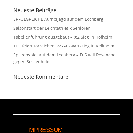
Neueste Beiträge
ERFOLGREICHE Aufholjagd auf dem Lochberg
Saisonstart der Leichtathletik Senioren
Tabellenführung ausgebaut – 0:2 Sieg in Hofheim
TuS feiert torreichen 9:4-Auswärtssieg in Kelkheim
Spitzenspiel auf dem Lochberg – TuS will Revanche
gegen Sossenheim
Neueste Kommentare
IMPRESSUM