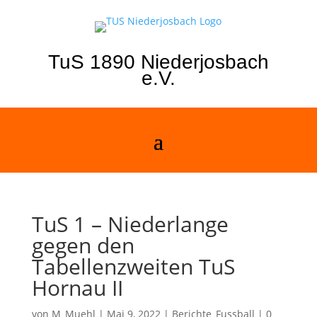
TuS 1890 Niederjosbach
e.V.
TuS 1 – Niederlange
gegen den
Tabellenzweiten TuS
Hornau II
von
M_Muehl
|
Mai 9, 2022
|
Berichte_Fussball
|
0