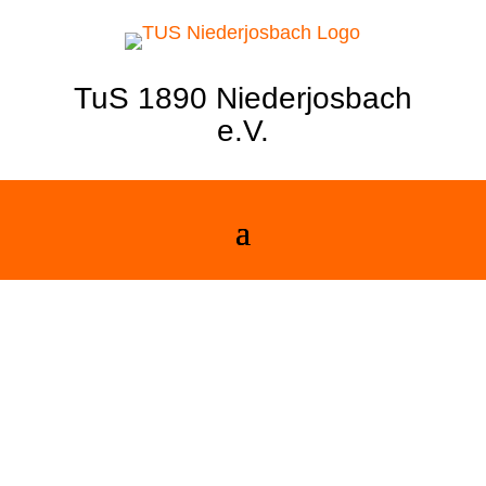
TuS 1890 Niederjosbach
e.V.
FUSSBALL – DAS R
UNDE MUSS MEHR A
LS NUR INS ECKIGE….
Wer beim Fußball nur an Kicken oder einen